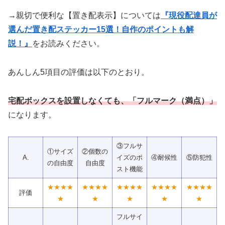
→親切で便利な【置き配表示】については
『現役配達員が
選んだ置き配ステッカー15選！自作のポイントも解
説！』
をお読みください。
あんしん5項目の評価は以下のとおり。
宅配ボックスを設置しなくても、「フルマーク（満点）」
になります。
③フルサ
①サイズ
②個数の
A.
イズのポ
④耐候性
⑤防犯性
の自由度
自由度
スト機能
★★★★
★★★★
★★★★
★★★★
★★★★
評価
★
★
★
★
★
フルサイ