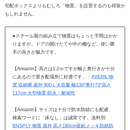
宅配ボックスよりもむしろ「物置」を設置するのも得策か
もしれません。
●スチール製の組み立て物置はちょっと手間はかか
りますが、ドアの開けたてや中の棚など、使い勝
手の良さが魅力です。
【Amazon】高さは1.2ｍですが幅と奥行きが十分
にあるので置き配場所に好適です。：
AVERIL 物
置 収納庫 屋外 900Ｌ大容量 幅130*奥行73*高さ
117cm 大型物置 防水・耐候性
【Amazon】サイズは十分で防水防錆にも配慮、
検索ワードに「床なし」は誠実です。送料別
BNSPLY 物置 屋外 高さ180cm亜鉛メッキ防錆防