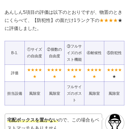
あんしん5項目の評価は以下のとおりですが、物置のとき
にくらべて、【防犯性】の面だけ1ランク下の
★★★★
★
に評価しました。
③フルサ
①サイズ
②個数の
B-1.
イズのポ
④耐候性
⑤防犯性
の自由度
自由度
スト機能
★★★★
★★★★
★★★★
★★★★
★★★★
評価
★
★
★
★
★
フルサイ
担当設備
風除室
風除室
ズのポス
風除室
風除室
ト
宅配ボックスを置かない
ので、この場合もベ
ストマッチもありません。