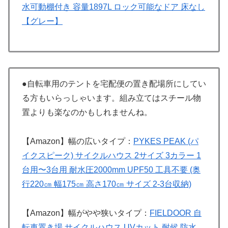
水可動棚付き 容量1897L ロック可能なドア 床なし
【グレー】
●自転車用のテントを宅配便の置き配場所にしてい
る方もいらっしゃいます。組み立てはスチール物
置よりも楽なのかもしれませんね。
【Amazon】幅の広いタイプ：
PYKES PEAK (パ
イクスピーク) サイクルハウス 2サイズ 3カラー 1
台用〜3台用 耐水圧2000mm UPF50 工具不要 (奥
行220㎝ 幅175㎝ 高さ170㎝ サイズ 2-3台収納)
【Amazon】幅がやや狭いタイプ：
FIELDOOR 自
転車置き場 サイクルハウス UVカット 耐候 防水