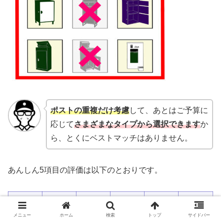
ポストの重複だけ考慮
して、あとはご予算に
応じて
さまざまなタイプから選択できます
か
ら、とくにベストマッチはありません。
あんしん5項目の評価は以下のとおりです。
③フルサ
①サイズ
②個数の
B-2.
イズのポ
④耐候性
⑤防犯性
メニュー
ホーム
検索
トップ
サイドバー
の自由度
自由度