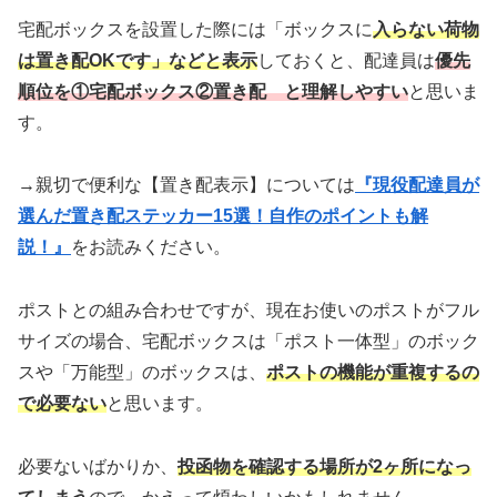
宅配ボックスを設置した際には「ボックスに
入らない荷物
は置き配OKです」などと表示
しておくと、配達員は
優先
順位を①宅配ボックス②置き配 と理解しやすい
と思いま
す。
→親切で便利な【置き配表示】については
『現役配達員が
選んだ置き配ステッカー15選！自作のポイントも解
説！』
をお読みください。
ポストとの組み合わせですが、現在お使いのポストがフル
サイズの場合、宅配ボックスは「ポスト一体型」のボック
スや「万能型」のボックスは、
ポストの機能が重複するの
で必要ない
と思います。
必要ないばかりか、
投函物を確認する場所が2ヶ所になっ